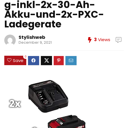
g-inkl-2x-30-Ah-
Akku-und-2x-PXC-
Ladegerate
Stylishweb
3
Views
December 9, 2021
0
Save