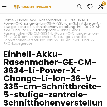
0
Home
»
Einhell-Akku-Rasenmaher-GE-CM-3634-Li-
Power-X-Change-Li-Ion-36-V-335-cm-Schnittbreite-5-
stufige-zentrale-Schnitthohenverstellung-inkl-2x-30-Ah-
Akku-und-2x-PXC-Ladegerate
»
Einhell-Akku-
Rasenmaher-GE-CM-3634-Li-Power-X-Change-Li-Ion-
36-V-335-cm-Schnittbreite-5-stufige-zentrale-
Schnitthohenverstellung-inkl-2x-30-Ah-Akku-und-2x-
PXC-Ladegerate
Einhell-Akku-
Rasenmaher-GE-CM-
3634-Li-Power-X-
Change-Li-Ion-36-V-
335-cm-Schnittbreite-
5-stufige-zentrale-
Schnitthohenverstellun