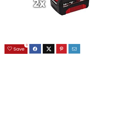
0
Save