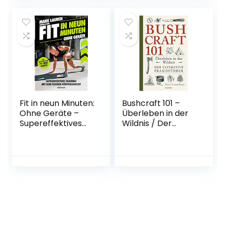
einfach und
Ausgabe
natürlich selbst
verjüngst –
Inklusive Videokurs
zum Praxisteil
Taschenbuch – 8.
November 2021
Fit in neun Minuten:
Bushcraft 101 –
Ohne Geräte –
Überleben in der
Supereffektives
Wildnis / Der
Training mit dem
ultimative Survival
eigenen
Praxisführer
Körpergewicht –
(Überlebenstechni
Vom “Fit ohne
k,
Geräte”-
Extremsituationen,
Bestseller-Autor
Outdoor) (Dave
Broschiert – 13.
Canterburys
Dezember 2021
Bushcraft, Band 1)
Broschiert – 7. Juni
2017