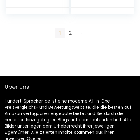
Workbook mit
Ausgabe ab 2019)
Audios online
Broschiert – 4.
März 2012
1
2
→
Über uns
Hundert-Sprachen.de ist eine moderne All-in-One-
Preisvergleichs- und Bewertungswebsite, die die besten auf
Amazon verfügbaren Angebote bietet und Sie durch die
neuesten hinzugefügten Blogs auf dem Laufenden hält. Alle
Bilder unterliegen dem Urheberrecht ihrer jeweiligen
Eigentümer. Alle zitierten Inhalte stammen aus ihren
jeweiligen Quellen.