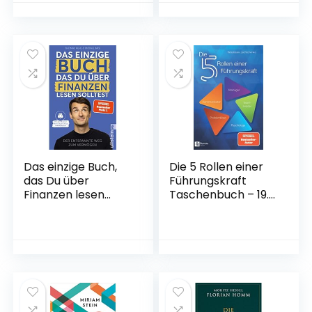
Juni 2022
Das einzige Buch,
Die 5 Rollen einer
das Du über
Führungskraft
Finanzen lesen
Taschenbuch – 19.
solltest: Der
Oktober 2020
entspannte Weg
zum Vermögen –
Von den Machern
des YouTube-
Erfolgs
»Finanzfluss« |
Ratgeber für