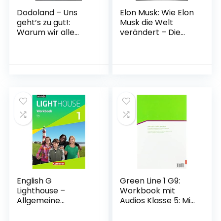
Dodoland – Uns
Elon Musk: Wie Elon
geht’s zu gut!:
Musk die Welt
Warum wir alle
verändert – Die
wieder mehr
Biografie
leisten müssen –
Gebundene
Ein Weckruf für
Ausgabe – 20. Mai
Gesellschaft und
2015
Wirtschaft!
Gebundene
Ausgabe – 23. Mai
2022
English G
Green Line 1 G9:
Lighthouse –
Workbook mit
Allgemeine
Audios Klasse 5: Mit
Ausgabe / Band 1: 5.
Online-Zugang
Schuljahr –
(Green Line G9.