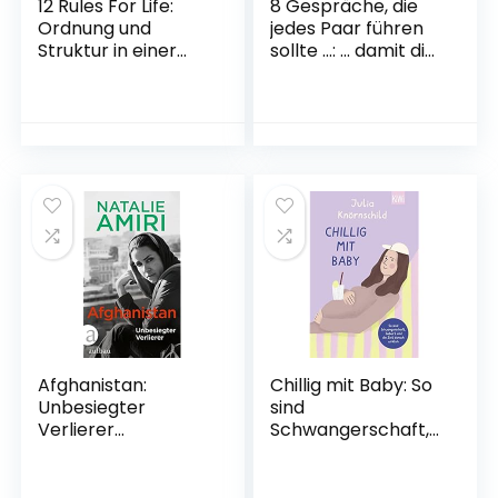
12 Rules For Life:
8 Gespräche, die
Ordnung und
jedes Paar führen
Struktur in einer
sollte …: … damit die
chaotischen Welt –
Liebe lebendig
Aktualisierte
bleibt | Der
Neuausgabe
Bestsellerautor
Broschiert – 19.
zeigt die richtigen
August 2019
Gespräche, die
unsere Beziehung
positiv verändern
und stärken.
Broschiert – 31.
März 2022
Afghanistan:
Chillig mit Baby: So
Unbesiegter
sind
Verlierer
Schwangerschaft,
Gebundene
Geburt und die Zeit
Ausgabe – 14. März
danach wirklich
2022
Taschenbuch – 9.