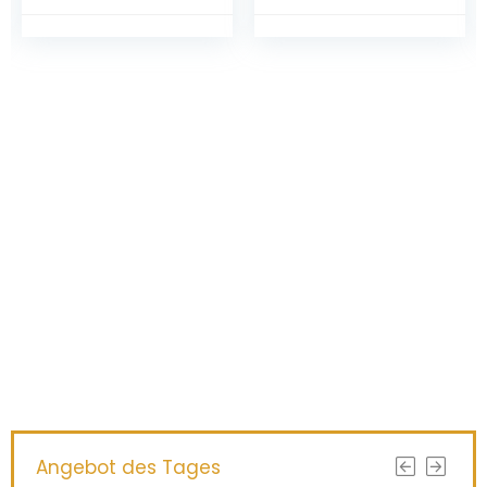
ab 24 Monaten
Haben Sie etwas
Interessantes
gefunden?
ERHALTEN SIE BESSERE ERGEBNISSE, INDEM
SIE NOCH HEUTE AKTUALISIEREN!
Angebot des Tages