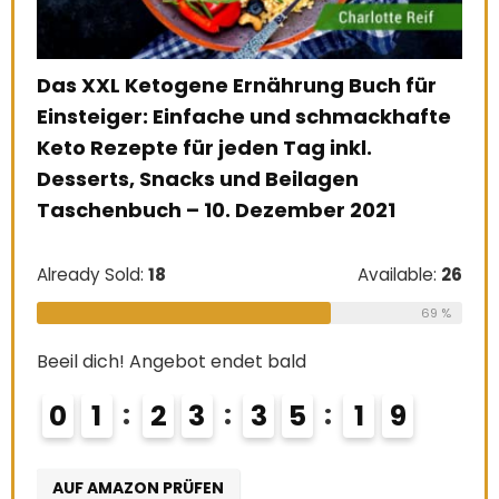
B
für
hafte
Essbare Wildpflanzen: 200 Arten
bestimmen und verwenden. Das
Pflanzenbestimmungsbuch zu den
häufigsten Wildpflanzen und ihrer
kulinarischen Nutzung: … der häufigsten
Wildpflanzen Taschenbuch – 31. Mai
able:
26
2015
69 %
Already Sold:
21
Available:
31
8
68 %
Beeil dich! Angebot endet bald