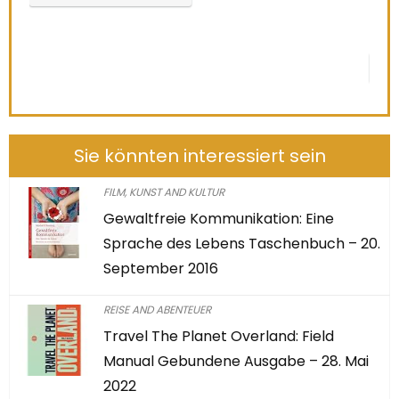
0
2
2
3
3
5
1
8
AUF AMAZON PRÜFEN
Sie könnten interessiert sein
FILM, KUNST AND KULTUR
Gewaltfreie Kommunikation: Eine
Sprache des Lebens Taschenbuch – 20.
September 2016
REISE AND ABENTEUER
Travel The Planet Overland: Field
Manual Gebundene Ausgabe – 28. Mai
2022