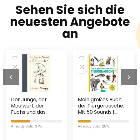
Sehen Sie sich die
neuesten Angebote
an
Mein großes Buch
Die Schlafwandler:
der Tiergeräusche:
Wie Europa in den
Mit 50 Sounds |
ersten Weltkrieg
Hochwertiges
zog Broschiert – 9.
Soundbuch mit
März 2015
Already Sold: 25%
Already Sold: 84%
realistischen
Sounds für Kinder