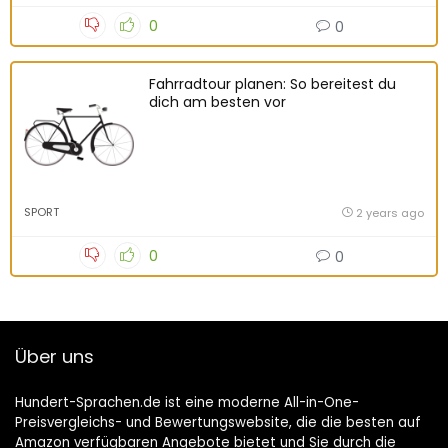
0
0
Fahrradtour planen: So bereitest du
dich am besten vor
SPORT
2 years ago
0
0
Über uns
Hundert-Sprachen.de ist eine moderne All-in-One-
Preisvergleichs- und Bewertungswebsite, die die besten auf
Amazon verfügbaren Angebote bietet und Sie durch die