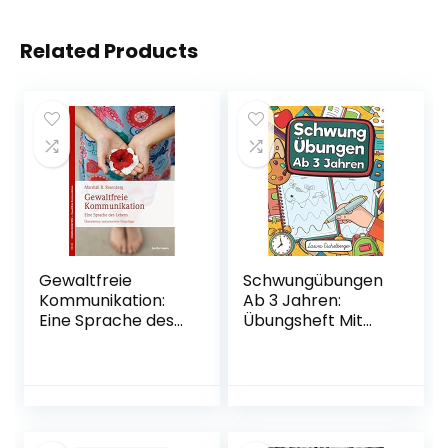
Related Products
Gewaltfreie
Schwungübungen
Kommunikation:
Ab 3 Jahren:
Eine Sprache des
Übungsheft Mit
Lebens
Schwungübungen
Taschenbuch – 20.
Zur Erhöhung Der
September 2016
Konzentration,
Augen-Hand-
Koordination Und
Feinmotorik. Ideale