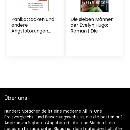
Panikattacken und
Die sieben Männer
andere
der Evelyn Hugo:
Angststörungen
Roman | Die
loswerden: Wie die
einzigartige
Hirnforschung hilft,
Liebesgeschichte,
Angst und Panik
die
für immer zu
hunderttausende
besiegen
TikTok-Userinnen
Broschiert – 11.
zu Tränen gerührt
September 2017
hat Taschenbuch
– 31. März 2022
Über uns
Hundert-Sprachen.de ist eine moderne All-in-One-
Preisvergleichs- und Bewertungswebsite, die die besten auf
Amazon verfügbaren Angebote bietet und Sie durch die
neuesten hinzugefügten Blogs auf dem Laufenden hält. Alle