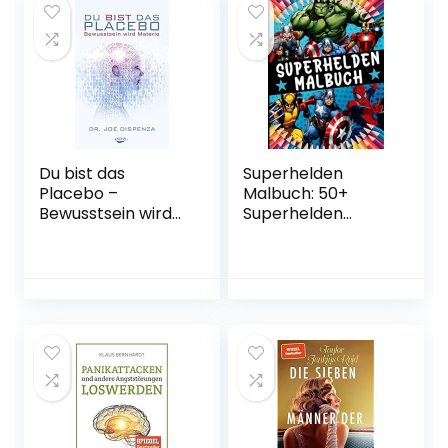
Vorbereitung Für
Den Kindergarten!
Taschenbuch – 30.
September 2019
Du bist das
Superhelden
Placebo –
Malbuch: 50+
Bewusstsein wird
Superhelden
Materie
Ausmalbuch Buch
Gebundene
für Kinder und
Ausgabe – 15.
Erwachsene
September 2014
Großartig für
Jungen und
Mädchen Mit
Superschönen
Bildern
Taschenbuch – 2.
Januar 2022