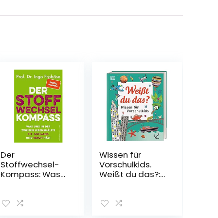
Der
Wissen für
Stoffwechsel-
Vorschulkids.
Kompass: Was
Weißt du das?:
uns in der
Erstes großes
zweiten
Sachbuch für
Lebenshälfte fit,
Kinder mit Fotos
schlank und
und