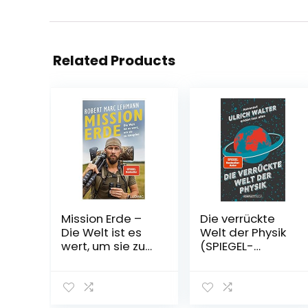
Related Products
Mission Erde –
Die verrückte
Die Welt ist es
Welt der Physik
wert, um sie zu
(SPIEGEL-
kämpfen
Bestseller):
Gebundene
Astronaut Ulrich
Ausgabe – 19.
Walter erklärt
April 2021
fast alles