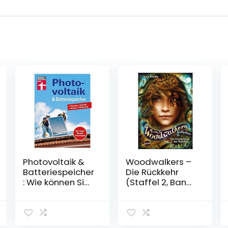
Photovoltaik &
Woodwalkers –
Batteriespeicher
Die Rückkehr
: Wie können Sie
(Staffel 2, Band
ihren selbst
1). Das
erzeugten
Vermächtnis der
Strom mit dieser
Wandler: Der
modernen
große Auftakt