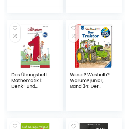
Sie dagegen tun
können – Mit dem
sensationellen
Selbsthilfe-
Programm –
Broschiert – 16.
Oktober 2017
Das Übungsheft
Wieso? Weshalb?
Mathematik 1:
Warum? junior,
Denk- und
Band 34: Der
Rechentraining:
Traktor (Wieso?
Denk- und
Weshalb? Warum?
Rechentraining,
junior, 34)
Klasse 1 Broschüre
Gebundene
– 2. April 2019
Ausgabe – 1.
Januar 2010