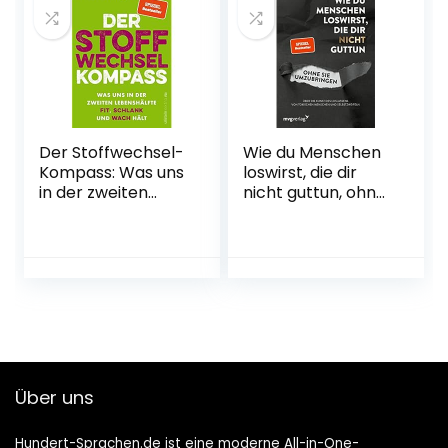
Der Stoffwechsel-
Wie du Menschen
Kompass: Was uns
loswirst, die dir
in der zweiten
nicht guttun, ohne
Lebenshälfte fit,
sie umzubringen:
schlank und wach
Über die Kunst des
hält | Warum ein
Loslassens von
funktionierender
toxischen
Stoffwechsel
Menschen und
wichtig für
Selbstzweifeln
Gewicht,
(SPIEGEL-
Verjüngung und
BESTSELLER)
Vitalität ist.
Taschenbuch – 14.
Broschiert –
Oktober 2021
Über uns
Ungekürzte
Ausgabe, 3. Januar
Hundert-Sprachen.de ist eine moderne All-in-One-