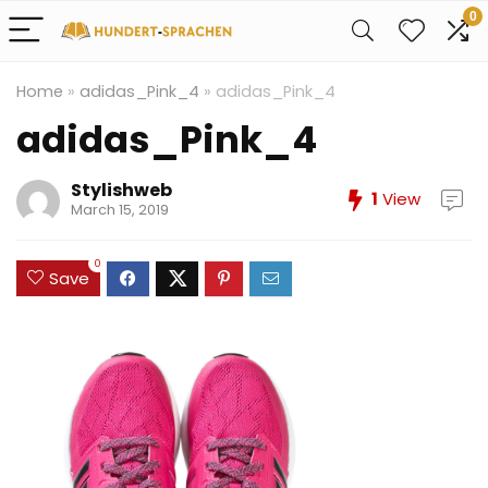
0
Home
»
adidas_Pink_4
»
adidas_Pink_4
adidas_Pink_4
Stylishweb
1
View
March 15, 2019
0
Save