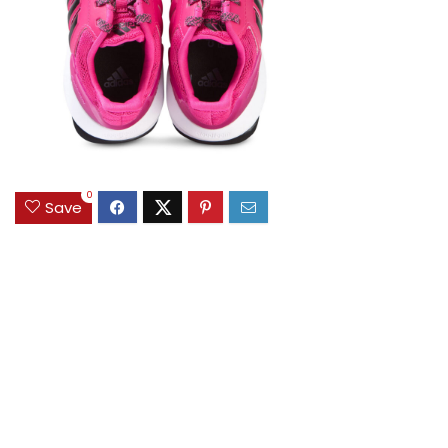
0
Save