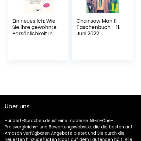
Ein neues Ich: Wie
Chainsaw Man 11
Sie Ihre gewohnte
Taschenbuch – 11.
Persönlichkeit in
Juni 2022
vier Wochen
wandeln können
Gebundene
Ausgabe – 10.
Oktober 2012
Über uns
Hundert-Sprachen.de ist eine moderne All-in-One-
Preisvergleichs- und Bewertungswebsite, die die besten auf
Amazon verfügbaren Angebote bietet und Sie durch die
neuesten hinzugefügten Blogs auf dem Laufenden hält. Alle