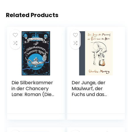
Related Products
Die Silberkammer
Der Junge, der
in der Chancery
Maulwurf, der
Lane: Roman (Die
Fuchs und das
Flüsse-von-
Pferd: Weise,
London-Reihe
bewegend und
(Peter Grant),
aufbauend | Ein
Band 9) Broschiert
Geschenkbuch für
– 13. April 2022
alle, die ein
bisschen Mut