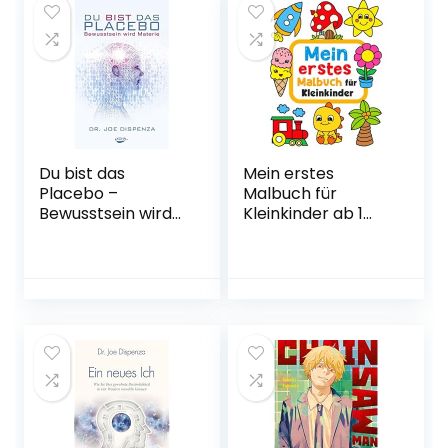
verschenken
wollen Gebundene
Ausgabe – 28.
Februar 2020
Du bist das
Mein erstes
Placebo –
Malbuch für
Bewusstsein wird
Kleinkinder ab 1
Materie
Jahr: 100 lustige
Gebundene
Seiten mit
Ausgabe – 15.
einfachen
September 2014
Zeichnungen für
Kinder zum
Ausmalen.
(Kritzelbuch, Band
1) Taschenbuch –
17. Januar 2022