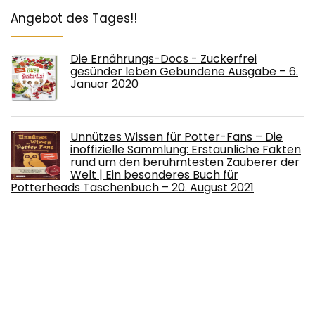
Angebot des Tages!!
Die Ernährungs-Docs - Zuckerfrei
gesünder leben Gebundene Ausgabe – 6.
Januar 2020
Unnützes Wissen für Potter-Fans – Die
inoffizielle Sammlung: Erstaunliche Fakten
rund um den berühmtesten Zauberer der
Welt | Ein besonderes Buch für
Potterheads Taschenbuch – 20. August 2021
Das Kind in dir muss Heimat finden: Der
Schlüssel zur Lösung (fast) aller Probleme
Broschiert – 16. November 2015
Jamie kocht Italien: Aus dem Herzen der