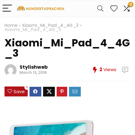
0
Home
»
Xiaomi_Mi_Pad_4_4G_3
»
Xiaomi_Mi_Pad_4_4G_3
Xiaomi_Mi_Pad_4_4G
_3
Stylishweb
2
Views
March 13, 2019
0
Save