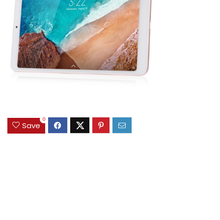
0
Save