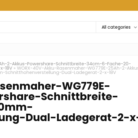
All categories
-2-Akkus-Powershare-Schnittbreite-34cm-6-Fache-20-
x-18V
»
WORX-40V-Akku-Rasenmaher-WG779E-25Ah-2-Akku
-Schnitthohenverstellung-Dual-Ladegerat-2-x-18V
senmaher-WG779E-
share-Schnittbreite-
70mm-
lung-Dual-Ladegerat-2-x