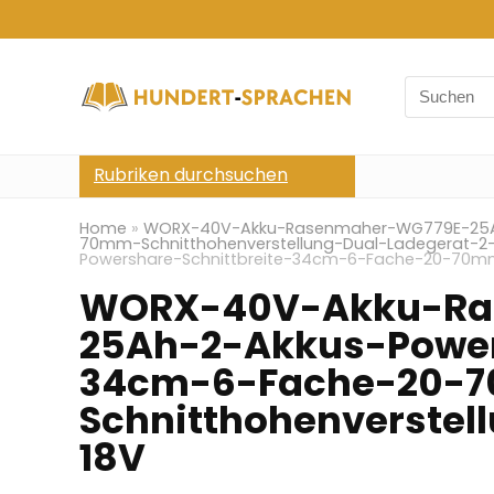
Search
for:
Rubriken durchsuchen
Home
»
WORX-40V-Akku-Rasenmaher-WG779E-25Ah
70mm-Schnitthohenverstellung-Dual-Ladegerat-2-
Powershare-Schnittbreite-34cm-6-Fache-20-70mm
WORX-40V-Akku-Ra
25Ah-2-Akkus-Power
34cm-6-Fache-20-
Schnitthohenverstel
18V