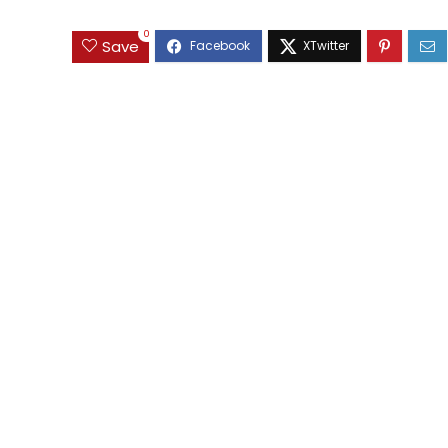
0
Save