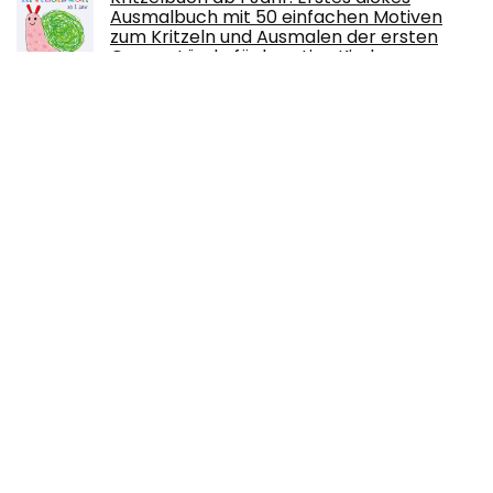
Ausmalbuch mit 50 einfachen Motiven
zum Kritzeln und Ausmalen der ersten
Gegenstände für kreative Kinder
Taschenbuch – 25. November 2020
Bruckmann Caravan-Guide: Norwegen
mit dem Wohnmobil. Die schönsten
Routen zwischen Südkap und Nordkap.
Inkl. Tipps zu Stellplätzen, GPS-Daten, ...
schönsten Routen zwischen Südkap und Nordkap
Broschiert – 17. Juni 2022
MARCO POLO Reiseführer Toskana: Reisen
mit Insider-Tipps. Inklusive kostenloser
Touren-App Taschenbuch – 23. Juni 2020