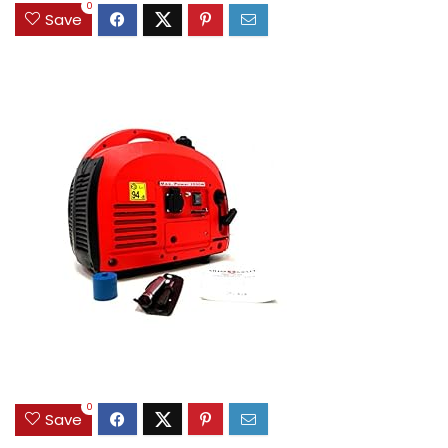
0
Save
0
Save