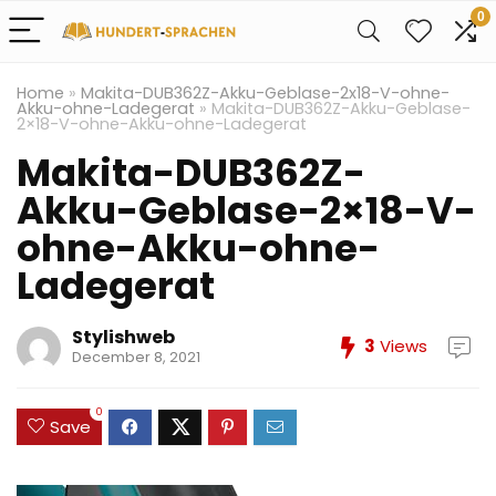
0
Home
»
Makita-DUB362Z-Akku-Geblase-2x18-V-ohne-
Akku-ohne-Ladegerat
»
Makita-DUB362Z-Akku-Geblase-
2×18-V-ohne-Akku-ohne-Ladegerat
Makita-DUB362Z-
Akku-Geblase-2×18-V-
ohne-Akku-ohne-
Ladegerat
Stylishweb
3
Views
December 8, 2021
0
Save