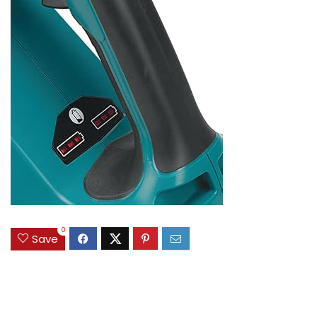
0
Save