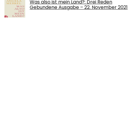
Was also ist mein Land?: Drei Reden
Gebundene Ausgabe – 22. November 2021
Die Ernährungs-Docs - Gesund und
schlank durch Intervallfasten: Das 16:8-
Programm mit Rezepten und
Wochenplänen Gebundene Ausgabe – 8.
Januar 2021
Countdown: Unsere Zeit läuft ab – was wir
der Klimakatastrophe noch
entgegensetzen können Broschiert – 16.
Mai 2022