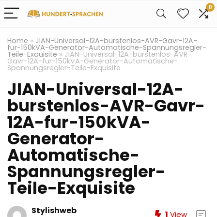
0
Home
»
JIAN-Universal-12A-burstenlos-AVR-Gavr-12A-
fur-150kVA-Generator-Automatische-Spannungsregler-
Teile-Exquisite
»
JIAN-Universal-12A-burstenlos-AVR-
Gavr-12A-fur-150kVA-Generator-Automatische-
Spannungsregler-Teile-Exquisite
JIAN-Universal-12A-
burstenlos-AVR-Gavr-
12A-fur-150kVA-
Generator-
Automatische-
Spannungsregler-
Teile-Exquisite
Stylishweb
1
View