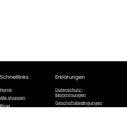
Schnelllinks
Erklärungen
Home
Datenschutz-
Bestimmungen
Alle shoppen
Geschäftsbedingungen
Blogs
Affiliate-Offenlegung
Unsere Webshops
Werben