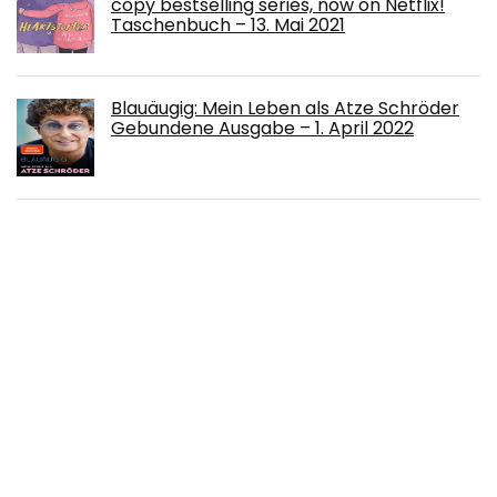
copy bestselling series, now on Netflix!
Taschenbuch – 13. Mai 2021
Blauäugig: Mein Leben als Atze Schröder
Gebundene Ausgabe – 1. April 2022
Die gereizte Frau: Was unsere
Gesellschaft mit meinen Wechseljahren
zu tun hat - „Die Periode ist politisch – ihr
Ausbleiben auch“ Sheila de Liz Broschiert –
26. April 2022
Psychologie der Massen Gebundene
Ausgabe – 1. April 2009