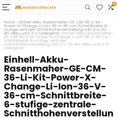
0
Home
»
Einhell-Akku-Rasenmaher-GE-CM-36-Li-Kit-
Power-X-Change-Li-Ion-36-V-36-cm-Schnittbreite-6-
stufige-zentrale-Schnitthohenverstellung-inkl-2-x-30-
Ah-Akku-und-2-x-Ladegerat
»
Einhell-Akku-Rasenmaher-
GE-CM-36-Li-Kit-Power-X-Change-Li-Ion-36-V-36-cm-
Schnittbreite-6-stufige-zentrale-
Schnitthohenverstellung-inkl-2-x-30-Ah-Akku-und-2-x-
Ladegerat
Einhell-Akku-
Rasenmaher-GE-CM-
36-Li-Kit-Power-X-
Change-Li-Ion-36-V-
36-cm-Schnittbreite-
6-stufige-zentrale-
Schnitthohenverstellun