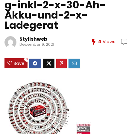
g-inkl-2-x-30-Ah-
Akku-und-2-x-
Ladegerat
Stylishweb
4
Views
December 9, 2021
0
Save