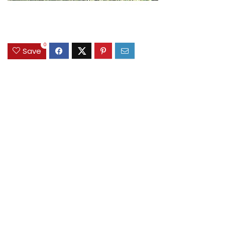
0
Save