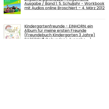
Ausgabe / Band 1: 5. Schuljahr - Workbook
mit Audios online Broschiert – 4. März 2012
Kindergartenfreunde - EINHORN: ein
Album für meine ersten Freunde
(Freundebuch Kindergarten 3 Jahre)
PAPERISH® Gebundene Ausgabe – 1.
Februar 2021
Meine Reise durch Europa: Ausmalen und
genießen (Die Welt wird bunt, Band 8)
Taschenbuch – 27. August 2021
Urban Watercolor Journey. Die Reise geht
weiter!: von Sue Hiepler Gebundene
Ausgabe – 27. Mai 2022