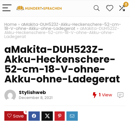
0
Home
»
aMakita-DUH523Z-Akku-Heckenschere-52-cm-
18-V-ohne-Akku-ohne-Ladegerat
»
aMakita-DUH523Z-
Akku-Heckenschere-52-cm-18-V-ohne-Akku-ohne-
Ladegerat
aMakita-DUH523Z-
Akku-Heckenschere-
52-cm-18-V-ohne-
Akku-ohne-Ladegerat
Stylishweb
1
View
December 8, 2021
0
Save