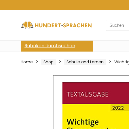
Search
for:
Rubriken durchsuchen
Home
Shop
Schule and Lernen
Wichti