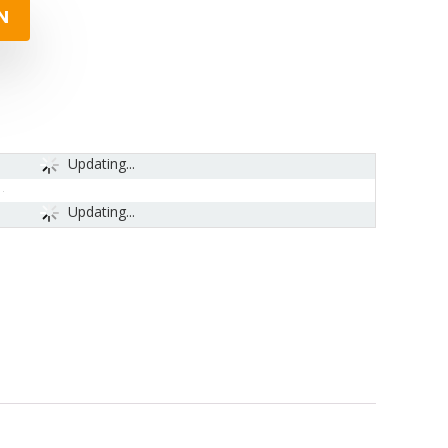
N
Updating...
Updating...