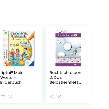
tiptoi® Mein
Rechtschreiben
Wörter-
2: Das
Bilderbuch
Selbstlernheft
Kindergarten
Taschenbuch –
Spiralbindung –
3. August 2012
Bilderbuch, 23.
Januar 2020