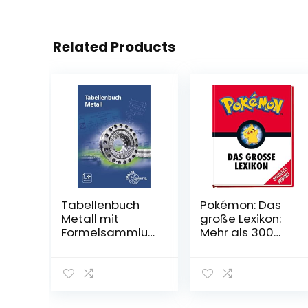
Related Products
Tabellenbuch
Pokémon: Das
Metall mit
große Lexikon:
Formelsammlun
Mehr als 300
g Taschenbuch
Seiten geballtes
– 7. März 2022
Wissen – für alle
kleinen und
großen
Pokémon-Fans!