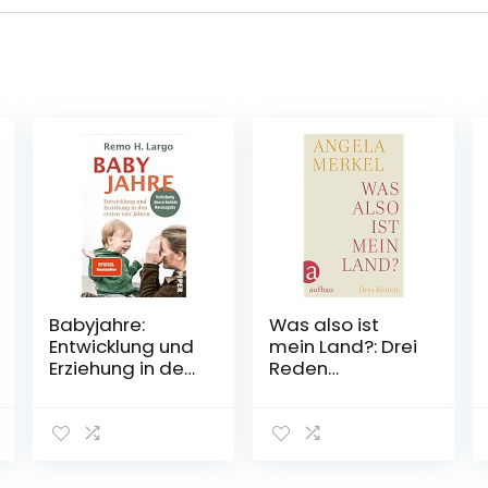
Babyjahre:
Was also ist
Entwicklung und
mein Land?: Drei
Erziehung in den
Reden
ersten vier
Gebundene
Jahren |
Ausgabe – 22.
Erziehungsratge
November 2021
ber für
Kleinkinder