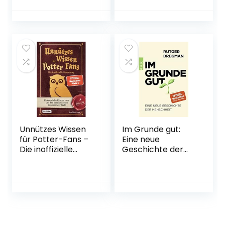
Erziehungsratgebe
Januar 2020
r für Kleinkinder
Taschenbuch – 11.
Januar 2019
Unnützes Wissen
Im Grunde gut:
für Potter-Fans –
Eine neue
Die inoffizielle
Geschichte der
Sammlung:
Menschheit
Erstaunliche
Taschenbuch – 17.
Fakten rund um
August 2021
den berühmtesten
Zauberer der Welt
| Ein besonderes
Buch für