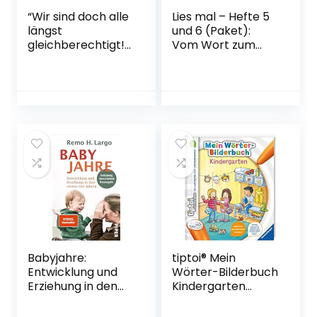
“Wir sind doch alle
Lies mal – Hefte 5
längst
und 6 (Paket):
gleichberechtigt!”:
Vom Wort zum
25 Bullshitsätze
Text –
und wie wir sie
Anfangslesen –
endlich zerlegen |
Set Taschenbuch
Eine wütende
– 10. April 2015
Abrechnung mit
dem Patriarchat,
die jede Frau lesen
sollte.
Taschenbuch – 24.
Februar 2022
Babyjahre:
tiptoi® Mein
Entwicklung und
Wörter-Bilderbuch
Erziehung in den
Kindergarten
ersten vier Jahren
Spiralbindung –
|
Bilderbuch, 23.