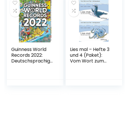
Guinness World
Lies mal – Hefte 3
Records 2022:
und 4 (Paket):
Deutschsprachige
Vom Wort zum
Ausgabe
Text –
Gebundene
Anfangslesen
Ausgabe – 16.
Broschüre – 10.
September 2021
April 2015