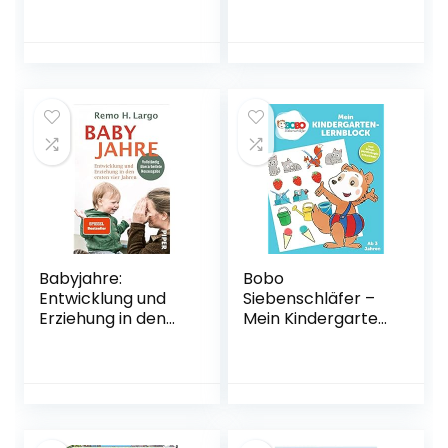
und wie wir sie
Gebundene
endlich zerlegen |
Ausgabe – 14. März
Eine wütende
2022
Abrechnung mit
dem Patriarchat,
die jede Frau lesen
sollte.
Taschenbuch – 24.
Februar 2022
Babyjahre:
Bobo
Entwicklung und
Siebenschläfer –
Erziehung in den
Mein Kindergarten
ersten vier Jahren
Lernblock
|
Taschenbuch – 4.
Erziehungsratgebe
April 2022
r für Kleinkinder
Taschenbuch – 11.
Januar 2019