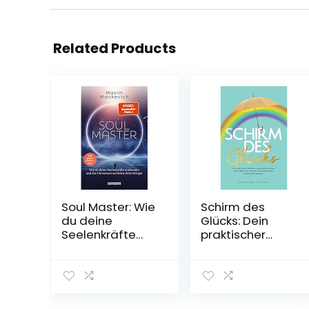
Related Products
Soul Master: Wie
Schirm des
du deine
Glücks: Dein
Seelenkräfte
praktischer
entfesselst und
Leitfaden, um
das Universum
da positiv zu
auf deine Seite
denken und zu
bringst
bleiben, wo
Gebundene
Miesepeter und