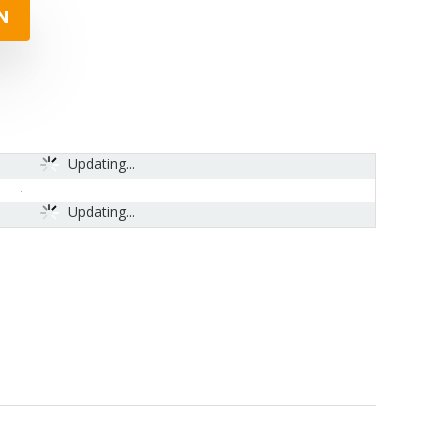
N
Updating...
Updating...