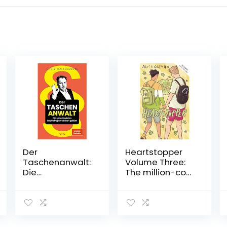
Der
Heartstopper
Taschenanwalt:
Volume Three:
Die
The million-copy
spannendsten
bestselling
Rechtsfragen
series, now on
einfach geklärt
Netflix!
(SPIEGEL-
Taschenbuch –
BESTSELLER)
6. Februar 2020