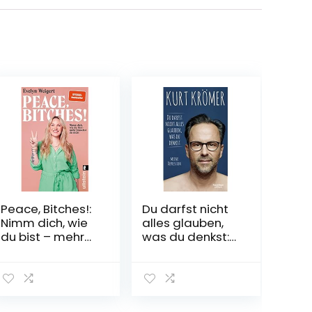
Peace, Bitches!:
Du darfst nicht
Nimm dich, wie
alles glauben,
du bist – mehr
was du denkst:
brauchst du
Meine
nicht |
Depression
Selbstliebe
Gebundene
einmal anders
Ausgabe – 10.
Taschenbuch –
März 2022