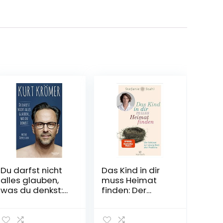
Du darfst nicht
Das Kind in dir
alles glauben,
muss Heimat
was du denkst:
finden: Der
Meine
Schlüssel zur
Depression
Lösung (fast)
Gebundene
aller Probleme