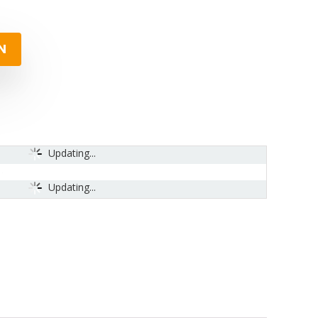
N
Updating...
Updating...