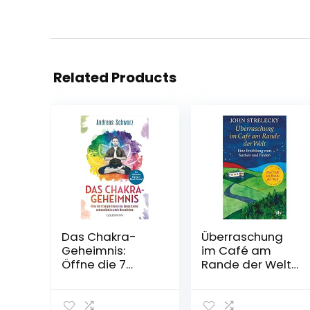
Related Products
Das Chakra-
Überraschung
Geheimnis:
im Café am
Öffne die 7
Rande der Welt:
Energie-Ebenen
Eine Erzählung
des
vom Suchen und
Bewusstseins
Finden