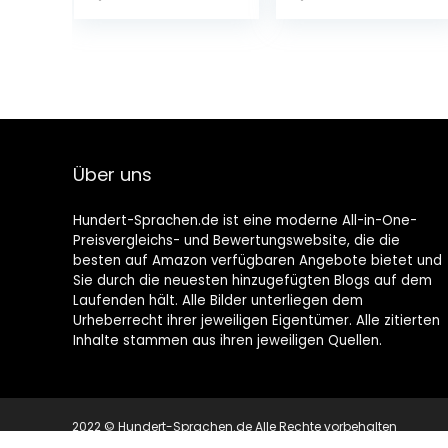
und
Broschiert – 17.
manifestiere
Mai 2022
dein
Wunschleben
Broschiert – 23.
Mai 2022
Über uns
Hundert-Sprachen.de ist eine moderne All-in-One-
Preisvergleichs- und Bewertungswebsite, die die
besten auf Amazon verfügbaren Angebote bietet und
Sie durch die neuesten hinzugefügten Blogs auf dem
Laufenden hält. Alle Bilder unterliegen dem
Urheberrecht ihrer jeweiligen Eigentümer. Alle zitierten
Inhalte stammen aus ihren jeweiligen Quellen.
2022 © Hundert-Sprachen.de Alle Rechte vorbehalten