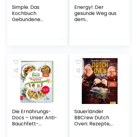
Simple. Das
Energy!: Der
Kochbuch
gesunde Weg aus
Gebundene
dem
Ausgabe – 28.
Müdigkeitslabyrint
September 2018
h – Mit 30-Tage-
Selbsthilfeprogra
mm Gebundene
Ausgabe –
Illustriert, 16. März
2021
Die Ernährungs-
Sauerländer
Docs – Unser Anti-
BBCrew Dutch
Bauchfett-
Oven: Rezepte,
Programm:
Tipps und heiße
Gesund und fit mit
Kohlen