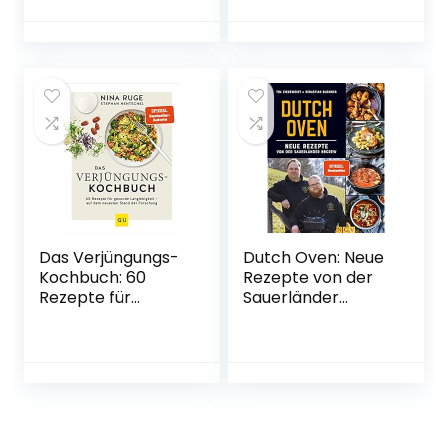
einer schlanken
Gebundene
Körpermitte
Ausgabe – 28. Juni
Gebundene
2018
Ausgabe – 3.
Januar 2022
Das Verjüngungs-
Dutch Oven: Neue
Kochbuch: 60
Rezepte von der
Rezepte für
Sauerländer
gesunde
BBCrew
Langlebigkeit – auf
Gebundene
dem neuesten
Ausgabe – 1. Juni
Stand der
2021
Forschung (GU
Einzeltitel Gesunde
Ernährung)