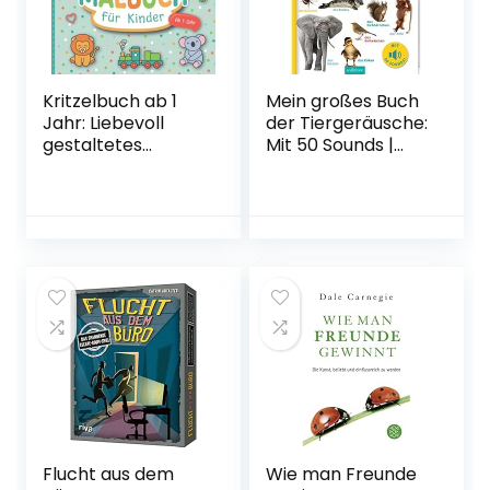
Kritzelbuch ab 1
Mein großes Buch
Jahr: Liebevoll
der Tiergeräusche:
gestaltetes
Mit 50 Sounds |
Malbuch für
Hochwertiges
Kleinkinder ab 1
Soundbuch mit
Jahr | Erstes
realistischen
Ausmalbuch mit
Sounds für Kinder
großen Motiven
ab 24 Monaten
zum Ausmalen |
Förderung der
Kreativität und
Motorik
Taschenbuch – 6.
März 2022
Flucht aus dem
Wie man Freunde