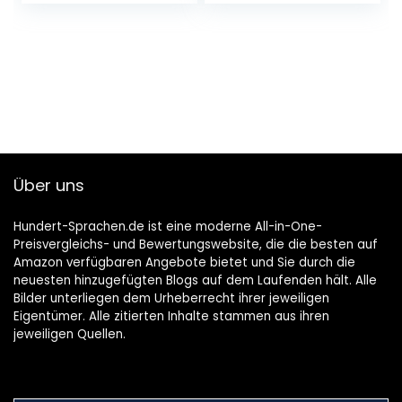
Wörtergitter,
Sudokus u.v.m.
(Rätseln, knobeln,
logisches Denken,
Band 631)
Taschenbuch – 6.
Juni 2018
Über uns
Hundert-Sprachen.de ist eine moderne All-in-One-
Preisvergleichs- und Bewertungswebsite, die die besten auf
Amazon verfügbaren Angebote bietet und Sie durch die
neuesten hinzugefügten Blogs auf dem Laufenden hält. Alle
Bilder unterliegen dem Urheberrecht ihrer jeweiligen
Eigentümer. Alle zitierten Inhalte stammen aus ihren
jeweiligen Quellen.