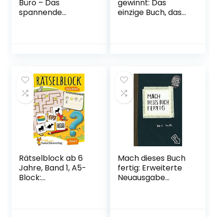
Büro – Das
gewinnt: Das
spannende
einzige Buch, das
Escape-Room-
Sie brauchen, um
Spiel: Entkomme
beliebt und
deinem Chef
einflussreich zu
Arbeitsbuch – 11.
sein Taschenbuch
September 2019
– 9. September
2011
Rätselblock ab 6
Mach dieses Buch
Jahre, Band 1, A5-
fertig: Erweiterte
Block:
Neuausgabe
Kunterbunter
Tageskalender – 11.
Rätselspaß:
September 2013
Labyrinthe, Fehler
finden, Suchbilder,