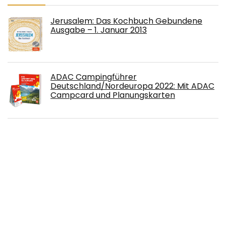
Jerusalem: Das Kochbuch Gebundene
Ausgabe – 1. Januar 2013
ADAC Campingführer
Deutschland/Nordeuropa 2022: Mit ADAC
Campcard und Planungskarten
Der Taschenanwalt: Die spannendsten
Rechtsfragen einfach geklärt (SPIEGEL-
BESTSELLER) Taschenbuch – 17. Mai 2022
Du darfst nicht alles glauben, was du
denkst: Meine Depression Gebundene
Ausgabe – 10. März 2022