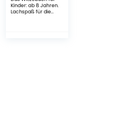
Kinder: ab 8 Jahren.
Lachspaß für die
ganze Familie! 666
Kinderwitze,
Scherzfragen,
Zungenbrecher
und mehr!
Taschenbuch – 30.
Oktober 2019