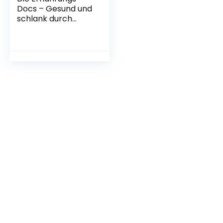
Docs – Gesund und
schlank durch
Intervallfasten: Das
16:8-Programm mit
Rezepten und
Wochenplänen
Gebundene
Ausgabe – 8.
Januar 2021